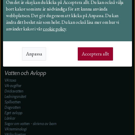
Om det är okej kan du klicka på Acceptera allt. Du kan också välja
Leverantörer
bort kakor som inte är nödvändiga för att kunna använda
Beställningar
webbplatsen. Det gör du genom att klicka på Anpassa. Du kan
Taxor 2026
ändra ditt beslut när som helst. Du kan också läsa mer om hur vi
Felanmälan och synpunkter
använder kakor i vår
cookie policy
.
Fakturor och betalning
Driftstörning
Nyheter
Vattenmätare
Öppettider
Anpassa
Acceptera allt
Broschyrer
Blanketter
Vatten och Avlopp
VA taxa
VA-avgifter
Dricksvatten
Ledningsnätet
Spillvatten
Dagvatten
Eget avlopp
Länkar
Sagor om vatten - skrivna av barn
VA terminologi
VA för företag