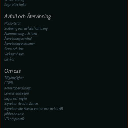
Regn eller torka
Avfall och Återvinning
Närsorterat
Sortering och avfallshämtning
Abonnemang och taxa
Återvinningscentral
Återvinningsstationer
Slam och fett
Verksamheter
Länkar
Om oss
Tillgänglighet
GDPR
Kamerabevakning
Leveransadresser
Lagar och regler
Styrelsen Avesta Vatten
Styrelsemöte Avesta vatten och avfall AB
Jobba hos oss
VD på praktik