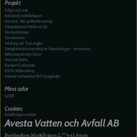
Projekt
Frågor och svar
Karlslunds avfallsdeponi
Horndal- Näs spillvattenrening
Pumpstationer Hede och By
Storbodammen
Sonnboviken
Viksberg och Torp stugby
Fastighetsnära insamling av förpackningar - närsorterat
Behovsutredning Färjan
Horndal Södra
Karlslund Lakvatten
100% Källsortering
Utökad verksamhet ÅVC Gruvgärdet
Mina sidor
GDPR
Cookies
Inställningar cookies
Avesta Vatten och Avfall AB
Besöksadress: Modellvägen 2, 774 41 Avesta