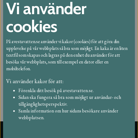
Vi använder
Om avfall och återvinning
Om taxor och fakturor
cookies
Om dricksvatten
På avestavatten.se använder vi kakor (cookies) för att göra din
Om spill- och dagvatten
upplevelse på vår webbplats så bra som möjligt. En kaka är en liten
textfil som skapas och lagras på den enhet du använder för att
besöka vår webbplats, som till exempel en dator eller en
mobiltelefon.
Vi använder kakor för att:
Förenkla ditt besök på avestavatten.se.
Sidan ska fungera så bra som möjligt ur användar- och
tillgänglighetsperspektiv.
Samla information om hur sidans besökare använder
webbplatsen.
Support