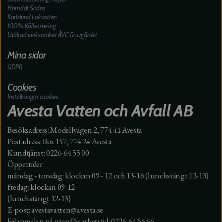
Horndal Södra
Karlslund Lakvatten
100% Källsortering
Utökad verksamhet ÅVC Gruvgärdet
Mina sidor
GDPR
Cookies
Inställningar cookies
Avesta Vatten och Avfall AB
Besöksadress: Modellvägen 2, 774 41 Avesta
Postadress: Box 157, 774 24 Avesta
Kundtjänst: 0226-64 55 00
Öppettider
måndag - torsdag: klockan 09 - 12 och 13-16 (lunchstängt 12-13)
fredag: klockan 09-12
(lunchstängt 12-13)
E-post: avestavatten@avesta.se
Felanmälan på utanför arbetstid: 0226-64 56 66