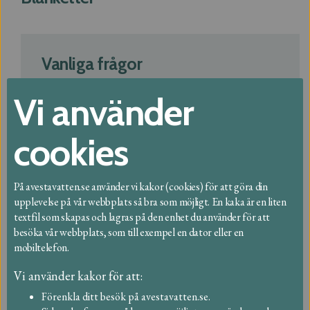
Vanliga frågor
Hitta bland vanliga frågor
Vi använder
Om vattenmätare och
cookies
ventilavstängning
Om avfall och återvinning
På avestavatten.se använder vi kakor (cookies) för att göra din
upplevelse på vår webbplats så bra som möjligt. En kaka är en liten
Om taxor och fakturor
textfil som skapas och lagras på den enhet du använder för att
besöka vår webbplats, som till exempel en dator eller en
Om dricksvatten
mobiltelefon.
Om spill- och dagvatten
Vi använder kakor för att:
Förenkla ditt besök på avestavatten.se.