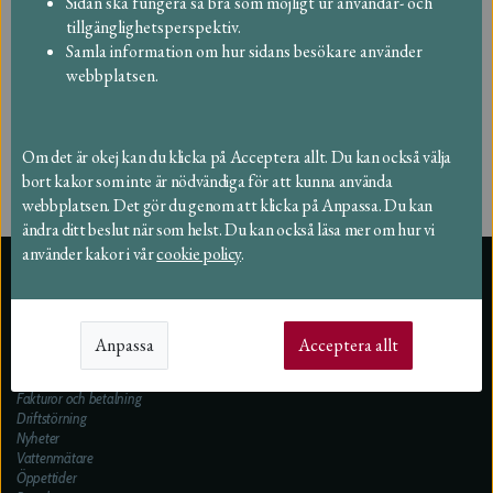
Sidan ska fungera så bra som möjligt ur användar- och
tillgänglighetsperspektiv.
Samla information om hur sidans besökare använder
webbplatsen.
Om det är okej kan du klicka på Acceptera allt. Du kan också välja
bort kakor som inte är nödvändiga för att kunna använda
webbplatsen. Det gör du genom att klicka på Anpassa. Du kan
ändra ditt beslut när som helst. Du kan också läsa mer om hur vi
använder kakor i vår
cookie policy
.
Support
Leverantörer
Beställningar
Anpassa
Acceptera allt
Taxor 2026
Felanmälan och synpunkter
Fakturor och betalning
Driftstörning
Nyheter
Vattenmätare
Öppettider