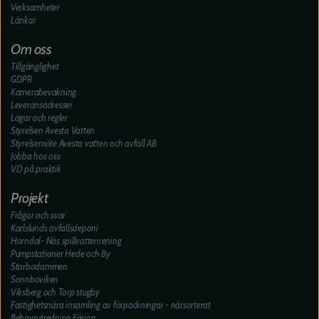
Verksamheter
Länkar
Om oss
Tillgänglighet
GDPR
Kamerabevakning
Leveransadresser
Lagar och regler
Styrelsen Avesta Vatten
Styrelsemöte Avesta vatten och avfall AB
Jobba hos oss
VD på praktik
Projekt
Frågor och svar
Karlslunds avfallsdeponi
Horndal- Näs spillvattenrening
Pumpstationer Hede och By
Storbodammen
Sonnboviken
Viksberg och Torp stugby
Fastighetsnära insamling av förpackningar - närsorterat
Behovsutredning Färjan