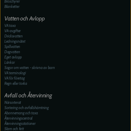
Broschyrer
Blanketter
Vatten och Avlopp
VA taxa
VA-avgifter
Dricksvatten
Ledningsnätet
Spillvatten
Dagvatten
Eget avlopp
Länkar
Sagor om vatten - skrivna av barn
VA terminologi
VA för företag
Regn eller torka
Avfall och Återvinning
Närsorterat
Sortering och avfallshämtning
Abonnemang och taxa
Återvinningscentral
Återvinningsstationer
Slam och fett