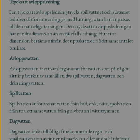
Trycksatt avloppsledning
I en trycksatt avloppsledning trycks spillvattnet och systemet
behöver därför inte anläggas med lutning, utan kan anpassas
till den naturliga terrängen. Den trycksatta avloppsledningen
har mindre dimension än en självfallsledning. Hur stor
dimension bestäms utifrån det uppskattade flödet samt antalet
brukare.
Avloppsvatten
Avloppsvatten är ett samlingsnamn för vatten som på något
sätt är påverkat av samhället, dvs spillvatten, dagvatten och
dräneringsvatten.
Spillvatten
Spillvatten är förorenat vatten från bad, disk, tvätt, spolvatten
från toalett samt vatten från golvbrunn i våtutrymmen.
Dagvatten
Dagvatten är det tillfälligt förekommande regn- och
smältvatten som avrinner på markytan eller andra hårdgjorda