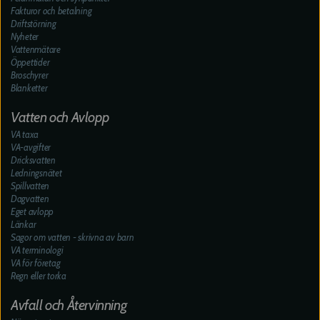
Fakturor och betalning
Driftstörning
Nyheter
Vattenmätare
Öppettider
Broschyrer
Blanketter
Vatten och Avlopp
VA taxa
VA-avgifter
Dricksvatten
Ledningsnätet
Spillvatten
Dagvatten
Eget avlopp
Länkar
Sagor om vatten - skrivna av barn
VA terminologi
VA för företag
Regn eller torka
Avfall och Återvinning