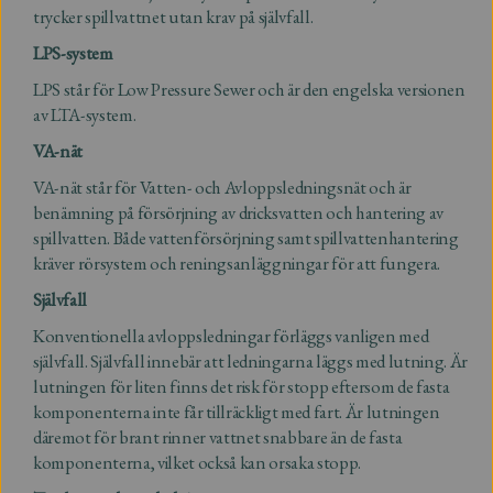
trycker spillvattnet utan krav på självfall.
LPS-system
LPS står för Low Pressure Sewer och är den engelska versionen
av LTA-system.
VA-nät
VA-nät står för Vatten- och Avloppsledningsnät och är
benämning på försörjning av dricksvatten och hantering av
spillvatten. Både vattenförsörjning samt spillvattenhantering
kräver rörsystem och reningsanläggningar för att fungera.
Självfall
Konventionella avloppsledningar förläggs vanligen med
självfall. Självfall innebär att ledningarna läggs med lutning. Är
lutningen för liten finns det risk för stopp eftersom de fasta
komponenterna inte får tillräckligt med fart. Är lutningen
däremot för brant rinner vattnet snabbare än de fasta
komponenterna, vilket också kan orsaka stopp.