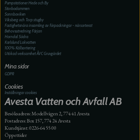
Pumpstationer Hede och By
Storbodammen
Sonnboviken
Viksberg och Torp stugby
Fastighetsnära insamling av förpackningar - närsorterat
Behovsutredning Färjan
Horndal Södra
Karlslund Lakvatten
100% Källsortering
Utökad verksamhet ÅVC Gruvgärdet
Mina sidor
GDPR
Cookies
Inställningar cookies
Avesta Vatten och Avfall AB
Besöksadress: Modellvägen 2, 774 41 Avesta
Postadress: Box 157, 774 24 Avesta
Kundtjänst: 0226-64 55 00
Öppettider