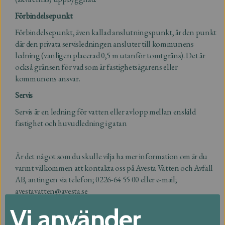
Förbindelsepunkt
Förbindelsepunkt, även kallad anslutningspunkt, är den punkt
där den privata servisledningen ansluter till kommunens
ledning (vanligen placerad 0,5 m utanför tomtgräns). Det är
också gränsen för vad som är fastighetsägarens eller
kommunens ansvar.
Servis
Servis är en ledning för vatten eller avlopp mellan enskild
fastighet och huvudledning i gatan
Är det något som du skulle vilja ha mer information om är du
varmt välkommen att kontakta oss på Avesta Vatten och Avfall
AB, antingen via telefon; 0226-64 55 00 eller e-mail;
avestavatten@avesta.se
Vi använder
Vatten och Avlopp