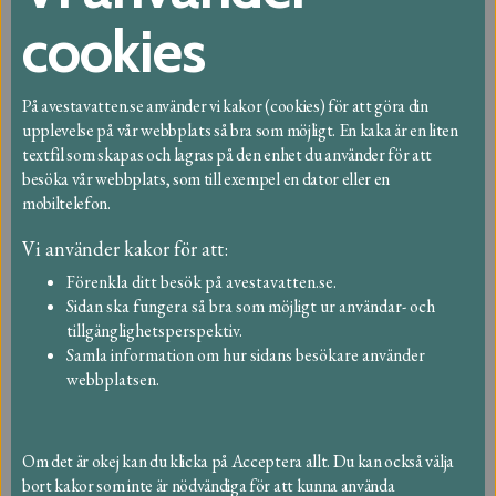
cookies
VA taxa
På avestavatten.se använder vi kakor (cookies) för att göra din
VA-avgifter
upplevelse på vår webbplats så bra som möjligt. En kaka är en liten
textfil som skapas och lagras på den enhet du använder för att
Dricksvatten
besöka vår webbplats, som till exempel en dator eller en
mobiltelefon.
Ledningsnätet
Vi använder kakor för att:
Spillvatten
Förenkla ditt besök på avestavatten.se.
Sidan ska fungera så bra som möjligt ur användar- och
Dagvatten
tillgänglighetsperspektiv.
Samla information om hur sidans besökare använder
Eget avlopp
webbplatsen.
Länkar
Om det är okej kan du klicka på Acceptera allt. Du kan också välja
Sagor om vatten - skrivna av barn
bort kakor som inte är nödvändiga för att kunna använda