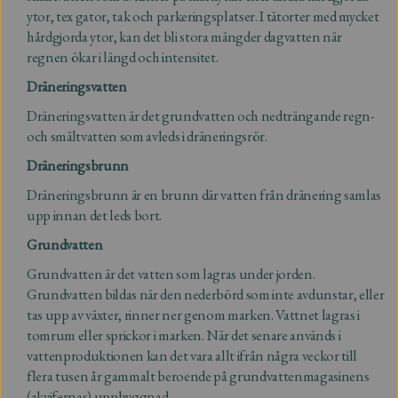
ytor, tex gator, tak och parkeringsplatser. I tätorter med mycket
hårdgjorda ytor, kan det bli stora mängder dagvatten när
regnen ökar i längd och intensitet.
Dräneringsvatten
Dräneringsvatten är det grundvatten och nedträngande regn-
och smältvatten som avleds i dräneringsrör.
Dräneringsbrunn
Dräneringsbrunn är en brunn där vatten från dränering samlas
upp innan det leds bort.
Grundvatten
Grundvatten är det vatten som lagras under jorden.
Grundvatten bildas när den nederbörd som inte avdunstar, eller
tas upp av växter, rinner ner genom marken. Vattnet lagras i
tomrum eller sprickor i marken. När det senare används i
vattenproduktionen kan det vara allt ifrån några veckor till
flera tusen år gammalt beroende på grundvattenmagasinens
(akvifernas) uppbyggnad.