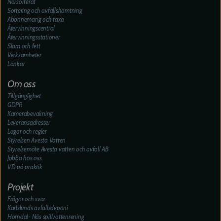
Närsorterat
Sortering och avfallshämtning
Abonnemang och taxa
Återvinningscentral
Återvinningsstationer
Slam och fett
Verksamheter
Länkar
Om oss
Tillgänglighet
GDPR
Kamerabevakning
Leveransadresser
Lagar och regler
Styrelsen Avesta Vatten
Styrelsemöte Avesta vatten och avfall AB
Jobba hos oss
VD på praktik
Projekt
Frågor och svar
Karlslunds avfallsdeponi
Horndal- Näs spillvattenrening