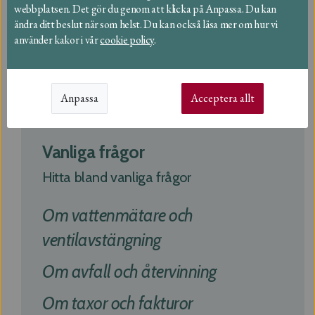
webbplatsen. Det gör du genom att klicka på Anpassa. Du kan
VA terminologi
ändra ditt beslut när som helst. Du kan också läsa mer om hur vi
använder kakor i vår
cookie policy
.
VA för företag
Regn eller torka
Anpassa
Acceptera allt
Vanliga frågor
Hitta bland vanliga frågor
Om vattenmätare och
ventilavstängning
Om avfall och återvinning
Om taxor och fakturor