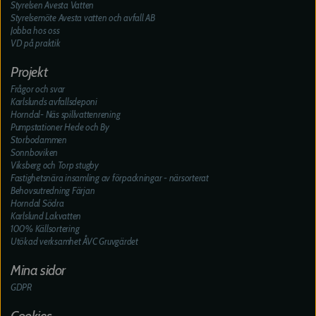
Styrelsen Avesta Vatten
Styrelsemöte Avesta vatten och avfall AB
Jobba hos oss
VD på praktik
Projekt
Frågor och svar
Karlslunds avfallsdeponi
Horndal- Näs spillvattenrening
Pumpstationer Hede och By
Storbodammen
Sonnboviken
Viksberg och Torp stugby
Fastighetsnära insamling av förpackningar - närsorterat
Behovsutredning Färjan
Horndal Södra
Karlslund Lakvatten
100% Källsortering
Utökad verksamhet ÅVC Gruvgärdet
Mina sidor
GDPR