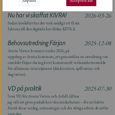
Anpassa
Acceptera allt
börja planera för fastighetsnära insamling av förpackningar!
Nu har vi skaffat KIVRA!
2026-03-26
Sedan årsskiftet har det varit möjligt att få sin
faktura till den digitiala brevlådan KIVRA.
Behovsutredning Färjan
2025-12-08
Avesta Vatten kommer under 2026, på
uppdrag av Avesta kommun, att genomföra en utredning om
området Färjan ska ingå i ett kommunalt verksamhetsområde
för allmänna vattentjänster (dricksvatten, spillvatten och
dagvatten).
VD på praktik
2025-07-30
Som VD för Avesta Vatten och Avfall AB har
jag valt att göra praktik hos våra medarbetare – för att bättre
förstå deras vardag, utmaningar och det viktiga arbete de utför
varje dag.