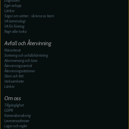
Dagvatten
Eget avlopp
Länkar
Sagor om vatten - skrivna av barn
VA terminologi
VA för företag
Regn eller torka
Avfall och Återvinning
Närsorterat
Sortering och avfallshämtning
Abonnemang och taxa
Återvinningscentral
Återvinningsstationer
Slam och fett
Verksamheter
Länkar
Om oss
Tillgänglighet
GDPR
Kamerabevakning
Leveransadresser
Lagar och regler