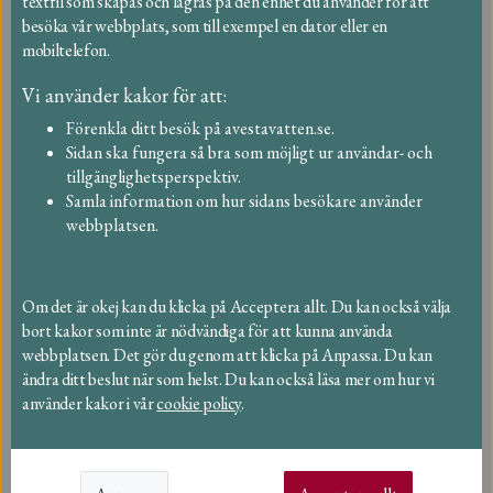
textfil som skapas och lagras på den enhet du använder för att
Miljöstationen i By för insamling av farligt
besöka vår webbplats, som till exempel en dator eller en
avfall från hushåll stänger. Vi hänvisar i stället till miljöstationen
mobiltelefon.
i Horndal.
Vi använder kakor för att:
Avesta Vatten och Avfall uppdaterar
Förenkla ditt besök på avestavatten.se.
Sidan ska fungera så bra som möjligt ur användar- och
kundregistret under 2026
2026-04-27
tillgänglighetsperspektiv.
Under 2026 kommer Avesta Vatten och Avfall
Samla information om hur sidans besökare använder
AB att genomföra en uppdatering av sitt kundregister. Syftet är
webbplatsen.
att säkerställa att varje fastighet endast är registrerad en gång i
systemet, vilket skapar en tydligare och mer enhetlig hantering
av våra kunduppgifter.
Om det är okej kan du klicka på Acceptera allt. Du kan också välja
bort kakor som inte är nödvändiga för att kunna använda
Fastighetsnära insamling (FNI) av
webbplatsen. Det gör du genom att klicka på Anpassa. Du kan
ändra ditt beslut när som helst. Du kan också läsa mer om hur vi
förpackningar vid flerbostadshus,
använder kakor i vår
cookie policy
.
kontaktuppgifter
2025-06-23
Är du hyresvärd, representant för en
bostadsrättsförening eller samfällighet? Då är det hög tid att