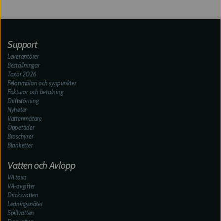
Support
Leverantörer
Beställningar
Taxor 2026
Felanmälan och synpunkter
Fakturor och betalning
Driftstörning
Nyheter
Vattenmätare
Öppettider
Broschyrer
Blanketter
Vatten och Avlopp
VA taxa
VA-avgifter
Dricksvatten
Ledningsnätet
Spillvatten