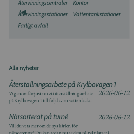
Återvinningscentraler
Kontor
Återvinningsstationer
Vattentankstationer
Farligt avfall
Nyheter
Alla nyheter
Återställningsarbete på Krylbovägen 1
2026-06-12
Vi genomför just nu ett återställningsarbete
på Krylbovägen 1 till följd av en vattenläcka.
Närsorterat på turné
2026-06-12
Vill du veta mer om de nya kärlen för
närsortering? Du kan redan nu se dem på två platser i