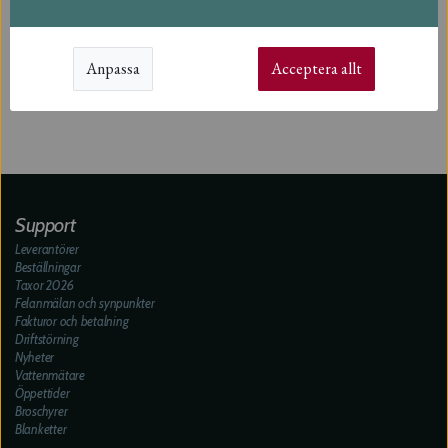
Anpassa
Acceptera allt
Support
Leverantörer
Beställningar
Taxor 2026
Felanmälan och synpunkter
Fakturor och betalning
Driftstörning
Nyheter
Vattenmätare
Öppettider
Broschyrer
Blanketter