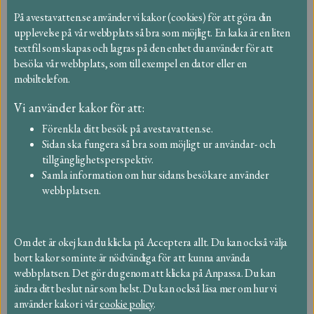
På avestavatten.se använder vi kakor (cookies) för att göra din
upplevelse på vår webbplats så bra som möjligt. En kaka är en liten
textfil som skapas och lagras på den enhet du använder för att
Vanliga frågor
besöka vår webbplats, som till exempel en dator eller en
Hitta bland vanliga frågor
mobiltelefon.
Vi använder kakor för att:
Om vattenmätare och
Förenkla ditt besök på avestavatten.se.
ventilavstängning
Sidan ska fungera så bra som möjligt ur användar- och
tillgänglighetsperspektiv.
Om avfall och återvinning
Samla information om hur sidans besökare använder
webbplatsen.
Om taxor och fakturor
Om dricksvatten
Om det är okej kan du klicka på Acceptera allt. Du kan också välja
bort kakor som inte är nödvändiga för att kunna använda
Om spill- och dagvatten
webbplatsen. Det gör du genom att klicka på Anpassa. Du kan
ändra ditt beslut när som helst. Du kan också läsa mer om hur vi
använder kakor i vår
cookie policy
.