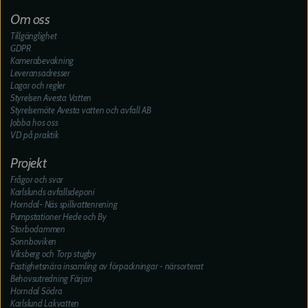
Om oss
Tillgänglighet
GDPR
Kamerabevakning
Leveransadresser
Lagar och regler
Styrelsen Avesta Vatten
Styrelsemöte Avesta vatten och avfall AB
Jobba hos oss
VD på praktik
Projekt
Frågor och svar
Karlslunds avfallsdeponi
Horndal- Näs spillvattenrening
Pumpstationer Hede och By
Storbodammen
Sonnboviken
Viksberg och Torp stugby
Fastighetsnära insamling av förpackningar - närsorterat
Behovsutredning Färjan
Horndal Södra
Karlslund Lakvatten