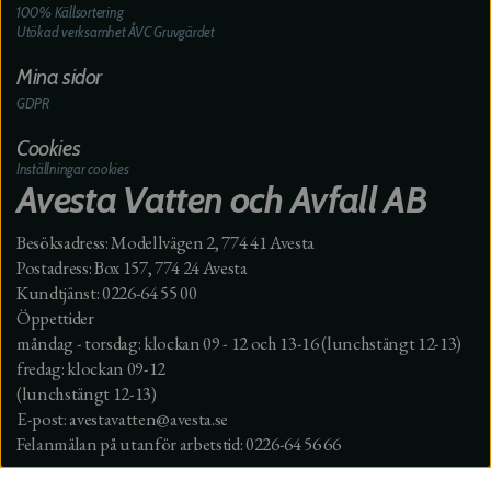
100% Källsortering
Utökad verksamhet ÅVC Gruvgärdet
Mina sidor
GDPR
Cookies
Inställningar cookies
Avesta Vatten och Avfall AB
Besöksadress: Modellvägen 2, 774 41 Avesta
Postadress: Box 157, 774 24 Avesta
Kundtjänst: 0226-64 55 00
Öppettider
måndag - torsdag: klockan 09 - 12 och 13-16 (lunchstängt 12-13)
fredag: klockan 09-12
(lunchstängt 12-13)
E-post: avestavatten@avesta.se
Felanmälan på utanför arbetstid: 0226-64 56 66