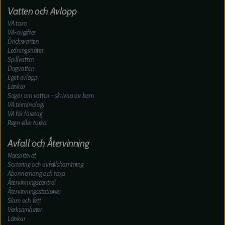
Vatten och Avlopp
VA taxa
VA-avgifter
Dricksvatten
Ledningsnätet
Spillvatten
Dagvatten
Eget avlopp
Länkar
Sagor om vatten - skrivna av barn
VA terminologi
VA för företag
Regn eller torka
Avfall och Återvinning
Närsorterat
Sortering och avfallshämtning
Abonnemang och taxa
Återvinningscentral
Återvinningsstationer
Slam och fett
Verksamheter
Länkar