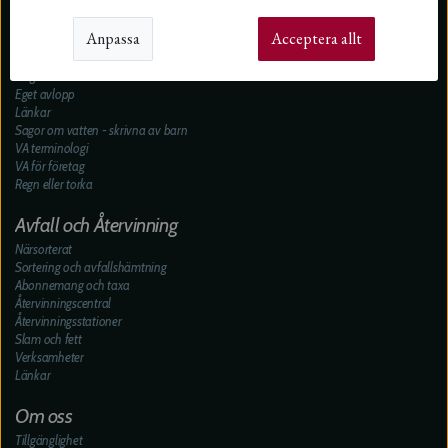
VA-avgifter
Dricksvatten
Anpassa
Acceptera allt
Ledningsnätet
Spillvatten
Dagvatten
Eget avlopp
Länkar
Sagor om vatten - skrivna av barn
VA terminologi
VA för företag
Regn eller torka
Avfall och Återvinning
Närsorterat
Sortering och avfallshämtning
Abonnemang och taxa
Återvinningscentral
Återvinningsstationer
Slam och fett
Verksamheter
Länkar
Om oss
Tillgänglighet