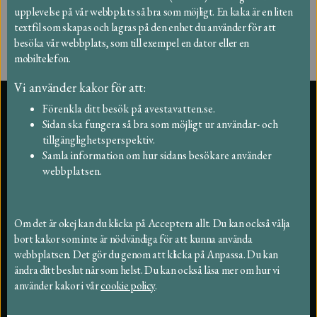
upplevelse på vår webbplats så bra som möjligt. En kaka är en liten
textfil som skapas och lagras på den enhet du använder för att
besöka vår webbplats, som till exempel en dator eller en
mobiltelefon.
Vi använder kakor för att:
Förenkla ditt besök på avestavatten.se.
Support
Sidan ska fungera så bra som möjligt ur användar- och
Leverantörer
tillgänglighetsperspektiv.
Beställningar
Samla information om hur sidans besökare använder
Taxor 2026
webbplatsen.
Felanmälan och synpunkter
Fakturor och betalning
Driftstörning
Nyheter
Om det är okej kan du klicka på Acceptera allt. Du kan också välja
Vattenmätare
Öppettider
bort kakor som inte är nödvändiga för att kunna använda
Broschyrer
webbplatsen. Det gör du genom att klicka på Anpassa. Du kan
Blanketter
ändra ditt beslut när som helst. Du kan också läsa mer om hur vi
använder kakor i vår
cookie policy
.
Vatten och Avlopp
VA taxa