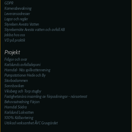
GDPR
Kamerabevakning
Leveransadresser
Lagar och regler
Styrelsen Avesta Vatten
Styrelsemöte Avesta vatten och avfall AB
Jobba hos oss
VD på praktik
Projekt
Frågor och svar
Karlslunds avfallsdeponi
Horndal- Näs spillvattenrening
Pumpstationer Hede och By
Storbodammen
Sonnboviken
Viksberg och Torp stugby
Fastighetsnära insamling av förpackningar - närsorterat
Behovsutredning Färjan
Horndal Södra
Karlslund Lakvatten
100% Källsortering
Utökad verksamhet ÅVC Gruvgärdet