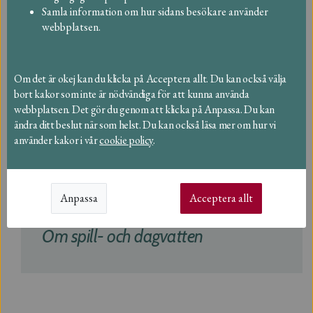
Samla information om hur sidans besökare använder
Vanliga frågor
webbplatsen.
Hitta bland vanliga frågor
Om det är okej kan du klicka på Acceptera allt. Du kan också välja
Om vattenmätare och
bort kakor som inte är nödvändiga för att kunna använda
ventilavstängning
webbplatsen. Det gör du genom att klicka på Anpassa. Du kan
ändra ditt beslut när som helst. Du kan också läsa mer om hur vi
Om avfall och återvinning
använder kakor i vår
cookie policy
.
Om taxor och fakturor
Anpassa
Acceptera allt
Om dricksvatten
Om spill- och dagvatten