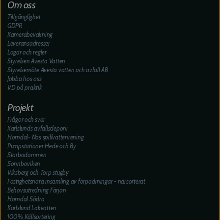
Om oss
Tillgänglighet
GDPR
Kamerabevakning
Leveransadresser
Lagar och regler
Styrelsen Avesta Vatten
Styrelsemöte Avesta vatten och avfall AB
Jobba hos oss
VD på praktik
Projekt
Frågor och svar
Karlslunds avfallsdeponi
Horndal- Näs spillvattenrening
Pumpstationer Hede och By
Storbodammen
Sonnboviken
Viksberg och Torp stugby
Fastighetsnära insamling av förpackningar - närsorterat
Behovsutredning Färjan
Horndal Södra
Karlslund Lakvatten
100% Källsortering