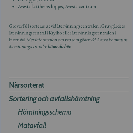
Avesta katthems loppis, Avesta centrum
Grovavfall sorteras ut vid återvinningscentralen i Gruvgärdets
återvinningscentral i Krylbo eller återvinningscentralen i
Horndal.
Mer information om vad som gäller vid Avesta kommuns
återvinningscentraler
hittar du här.
Avfall och Återvinning
Närsorterat
Sortering och avfallshämtning
Hämtningsschema
Matavfall