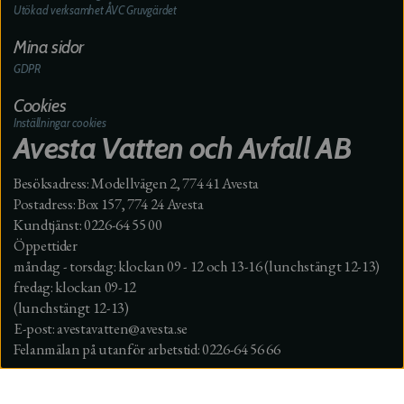
Utökad verksamhet ÅVC Gruvgärdet
Mina sidor
GDPR
Cookies
Inställningar cookies
Avesta Vatten och Avfall AB
Besöksadress: Modellvägen 2, 774 41 Avesta
Postadress: Box 157, 774 24 Avesta
Kundtjänst: 0226-64 55 00
Öppettider
måndag - torsdag: klockan 09 - 12 och 13-16 (lunchstängt 12-13)
fredag: klockan 09-12
(lunchstängt 12-13)
E-post: avestavatten@avesta.se
Felanmälan på utanför arbetstid: 0226-64 56 66