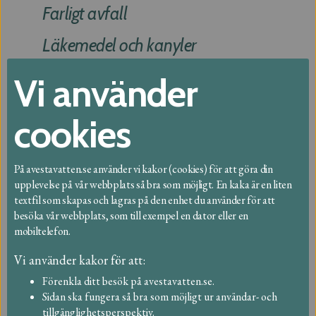
Farligt avfall
Läkemedel och kanyler
Avfallskärl och placering
Vi använder
Abonnemang och taxa
cookies
Återvinningscentral
På avestavatten.se använder vi kakor (cookies) för att göra din
Återvinningsstationer
upplevelse på vår webbplats så bra som möjligt. En kaka är en liten
textfil som skapas och lagras på den enhet du använder för att
Slam och fett
besöka vår webbplats, som till exempel en dator eller en
mobiltelefon.
Verksamheter
Vi använder kakor för att:
Länkar
Förenkla ditt besök på avestavatten.se.
Sidan ska fungera så bra som möjligt ur användar- och
tillgänglighetsperspektiv.