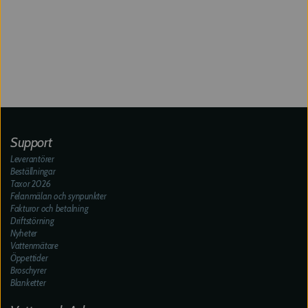
Support
Leverantörer
Beställningar
Taxor 2026
Felanmälan och synpunkter
Fakturor och betalning
Driftstörning
Nyheter
Vattenmätare
Öppettider
Broschyrer
Blanketter