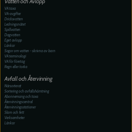
Vatten och Avlopp
VA taxa
VA-avgifter
Dricksvatten
Ledningsnätet
Spillvatten
Dagvatten
Eget avlopp
Länkar
Sagor om vatten - skrivna av barn
VA terminologi
VA för företag
Regn eller torka
Avfall och Återvinning
Närsorterat
Sortering och avfallshämtning
Abonnemang och taxa
Återvinningscentral
Återvinningsstationer
Slam och fett
Verksamheter
Länkar