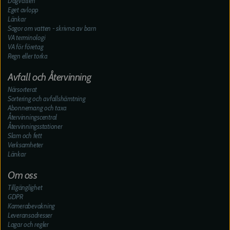
Dagvatten
Eget avlopp
Länkar
Sagor om vatten - skrivna av barn
VA terminologi
VA för företag
Regn eller torka
Avfall och Återvinning
Närsorterat
Sortering och avfallshämtning
Abonnemang och taxa
Återvinningscentral
Återvinningsstationer
Slam och fett
Verksamheter
Länkar
Om oss
Tillgänglighet
GDPR
Kamerabevakning
Leveransadresser
Lagar och regler