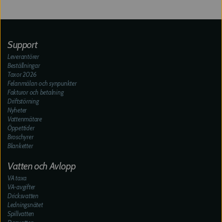
Support
Leverantörer
Beställningar
Taxor 2026
Felanmälan och synpunkter
Fakturor och betalning
Driftstörning
Nyheter
Vattenmätare
Öppettider
Broschyrer
Blanketter
Vatten och Avlopp
VA taxa
VA-avgifter
Dricksvatten
Ledningsnätet
Spillvatten