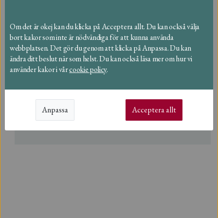
Om vattenmätare och
Om det är okej kan du klicka på Acceptera allt. Du kan också välja
ventilavstängning
bort kakor som inte är nödvändiga för att kunna använda
webbplatsen. Det gör du genom att klicka på Anpassa. Du kan
Om avfall och återvinning
ändra ditt beslut när som helst. Du kan också läsa mer om hur vi
använder kakor i vår
cookie policy
.
Om taxor och fakturor
Om dricksvatten
Anpassa
Acceptera allt
Om spill- och dagvatten