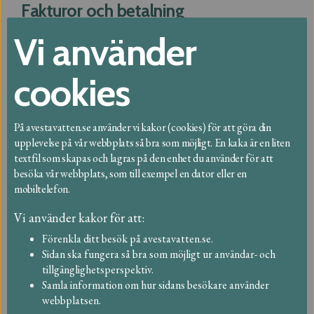
Fakturor och betalning
Vi använder
Driftstörning
Nyheter
cookies
Vattenmätare
På avestavatten.se använder vi kakor (cookies) för att göra din
Öppettider
upplevelse på vår webbplats så bra som möjligt. En kaka är en liten
textfil som skapas och lagras på den enhet du använder för att
Broschyrer
besöka vår webbplats, som till exempel en dator eller en
mobiltelefon.
Blanketter
Vi använder kakor för att:
Förenkla ditt besök på avestavatten.se.
Sidan ska fungera så bra som möjligt ur användar- och
Vanliga frågor
tillgänglighetsperspektiv.
Samla information om hur sidans besökare använder
Hitta bland vanliga frågor
webbplatsen.