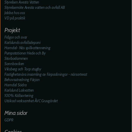
Styrelsen Avesta Vatten
Styrelsemöte Avesta vatten och avfall AB
Jobba hos oss
VD på praktik
Projekt
Frågor och svar
Karlslunds avfallsdeponi
Horndal- Näs spillvattenrening
Pumpstationer Hede och By
Storbodammen
Sonnboviken
Viksberg och Torp stugby
Fastighetsnära insamling av förpackningar - närsorterat
Behovsutredning Färjan
Horndal Södra
Karlslund Lakvatten
100% Källsortering
Utökad verksamhet ÅVC Gruvgärdet
Mina sidor
GDPR