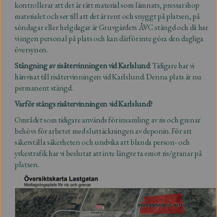
kontrollerar att det är rätt material som lämnats, pressar ihop
materialet och ser till att det är rent och snyggt på platsen, på
söndagar eller helgdagar är Gruvgärdets ÅVC stängd och då har
vi ingen personal på plats och kan därför inte göra den dagliga
översynen.
Stängning av risåtervinningen vid Karlslund
: Tidigare har vi
hänvisat till risåtervinningen vid Karlslund. Denna plats är nu
permanent stängd.
Varför stängs risåtervinningen vid Karlslund?
Området som tidigare används för insamling av ris och grenar
behövs för arbetet med sluttäckningen av deponin. För att
säkerställa säkerheten och undvika att blanda person- och
yrkestrafik har vi beslutat att inte längre ta emot ris/granar på
platsen.