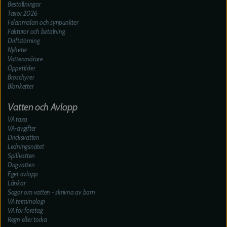
Beställningar
Taxor 2026
Felanmälan och synpunkter
Fakturor och betalning
Driftstörning
Nyheter
Vattenmätare
Öppettider
Broschyrer
Blanketter
Vatten och Avlopp
VA taxa
VA-avgifter
Dricksvatten
Ledningsnätet
Spillvatten
Dagvatten
Eget avlopp
Länkar
Sagor om vatten - skrivna av barn
VA terminologi
VA för företag
Regn eller torka