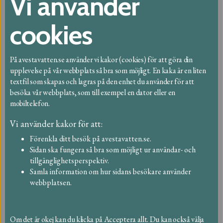
Vi använder
cookies
Närsorterat
Sortering och avfallshämtning
På avestavatten.se använder vi kakor (cookies) för att göra din
upplevelse på vår webbplats så bra som möjligt. En kaka är en liten
Abonnemang och taxa
textfil som skapas och lagras på den enhet du använder för att
besöka vår webbplats, som till exempel en dator eller en
Återvinningscentral
mobiltelefon.
Inpasseringssystem
Vi använder kakor för att:
Återvinningscentralen Gruvgärdet
Förenkla ditt besök på avestavatten.se.
Sidan ska fungera så bra som möjligt ur användar- och
GDPR
tillgänglighetsperspektiv.
Samla information om hur sidans besökare använder
Invasiva växter
webbplatsen.
Insamlingsplats för ris och grenar
Om det är okej kan du klicka på Acceptera allt. Du kan också välja