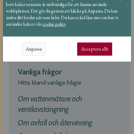
Återvinningsstationer
bort kakor som inte är nödvändiga för att kunna använda
webbplatsen. Det gör du genom att klicka på Anpassa. Du kan
Slam och fett
ändra ditt beslut när som helst. Du kan också läsa mer om hur vi
använder kakor i vår
cookie policy
.
Verksamheter
Länkar
Anpassa
Acceptera allt
Vanliga frågor
Hitta bland vanliga frågor
Om vattenmätare och
ventilavstängning
Om avfall och återvinning