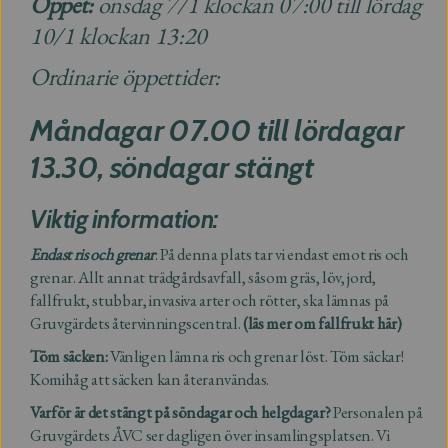
Öppet:
onsdag 7/1 klockan 07:00 till lördag
10/1 klockan 13:20
Ordinarie öppettider:
Måndagar 07.00 till lördagar
13.30, söndagar stängt
Viktig information:
Endast ris och grenar
: På denna plats tar vi endast emot ris och
grenar. Allt annat trädgårdsavfall, såsom gräs, löv, jord,
fallfrukt, stubbar, invasiva arter och rötter, ska lämnas på
Gruvgärdets återvinningscentral.
(läs mer om fallfrukt här)
Töm säcken:
Vänligen lämna ris och grenar löst. Töm säckar!
Komihåg att säcken kan återanvändas.
Varför är det stängt på söndagar och helgdagar?
Personalen på
Gruvgärdets ÅVC ser dagligen över insamlingsplatsen. Vi