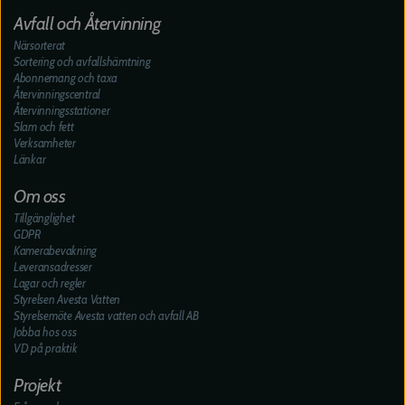
Avfall och Återvinning
Närsorterat
Sortering och avfallshämtning
Abonnemang och taxa
Återvinningscentral
Återvinningsstationer
Slam och fett
Verksamheter
Länkar
Om oss
Tillgänglighet
GDPR
Kamerabevakning
Leveransadresser
Lagar och regler
Styrelsen Avesta Vatten
Styrelsemöte Avesta vatten och avfall AB
Jobba hos oss
VD på praktik
Projekt