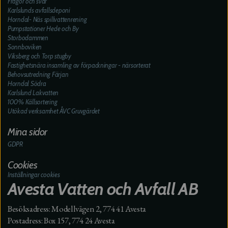
Frågor och svar
Karlslunds avfallsdeponi
Horndal- Näs spillvattenrening
Pumpstationer Hede och By
Storbodammen
Sonnboviken
Viksberg och Torp stugby
Fastighetsnära insamling av förpackningar - närsorterat
Behovsutredning Färjan
Horndal Södra
Karlslund Lakvatten
100% Källsortering
Utökad verksamhet ÅVC Gruvgärdet
Mina sidor
GDPR
Cookies
Inställningar cookies
Avesta Vatten och Avfall AB
Besöksadress: Modellvägen 2, 774 41 Avesta
Postadress: Box 157, 774 24 Avesta